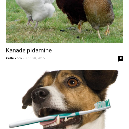
Kanade pidamine
kellukom
-
apr. 20, 2015
0