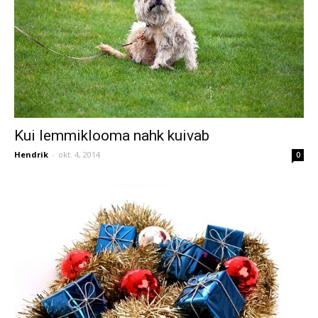
Kui lemmiklooma nahk kuivab
Hendrik
-
okt. 4, 2014
0