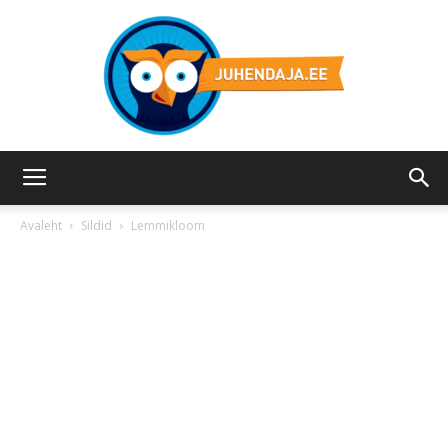
Juhendaja.ee
Avaleht
Sildid
Lemmikloom