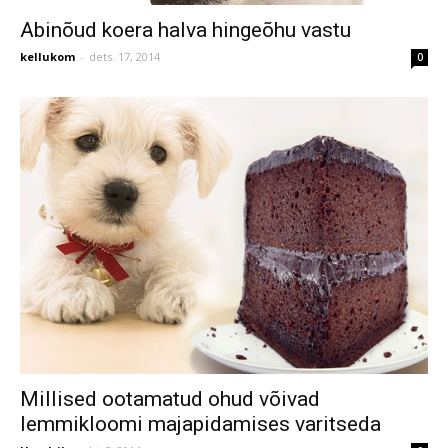
Abinõud koera halva hingeõhu vastu
kellukom
-
dets. 17, 2014
0
Millised ootamatud ohud võivad
lemmikloomi majapidamises varitseda