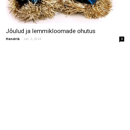
Jõulud ja lemmikloomade ohutus
Hendrik
-
okt. 3, 2014
0