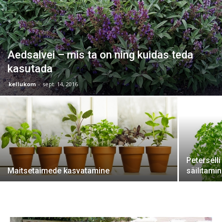
Aedsalvei – mis ta on ning kuidas teda
kasutada
kellukom
-
sept. 14, 2016
Petersell
Maitsetaimede kasvatamine
säilitami