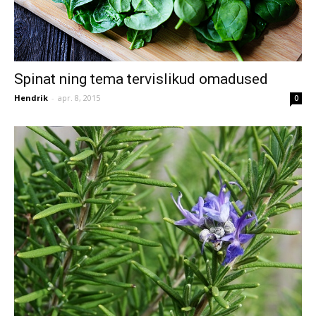
Spinat ning tema tervislikud omadused
Hendrik
-
apr. 8, 2015
0