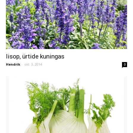
Iisop, ürtide kuningas
Hendrik
-
okt. 3, 2014
0