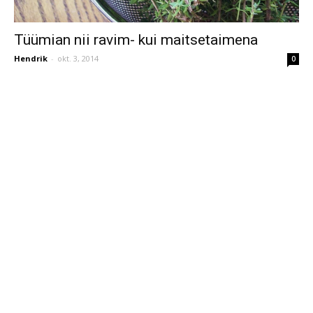
Tüümian nii ravim- kui maitsetaimena
Hendrik
-
okt. 3, 2014
0