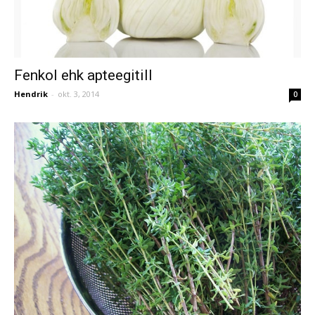
Fenkol ehk apteegitill
Hendrik
-
okt. 3, 2014
0