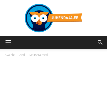
Juhendaja.ee
Avaleht
Aed
Maitsetaimed