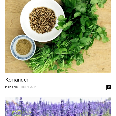
Koriander
Hendrik
-
okt. 4, 2014
0