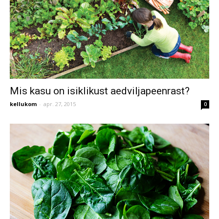
Mis kasu on isiklikust aedviljapeenrast?
kellukom
-
apr. 27, 2015
0