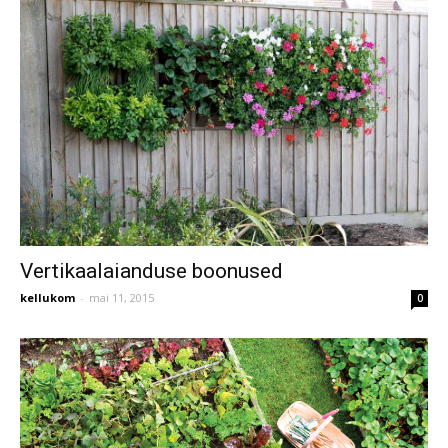
Vertikaalaianduse boonused
kellukom
-
mai 11, 2015
0