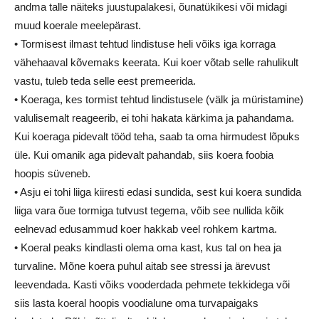
andma talle näiteks juustupalakesi, õunatükikesi või midagi
muud koerale meelepärast.
• Tormisest ilmast tehtud lindistuse heli võiks iga korraga
vähehaaval kõvemaks keerata. Kui koer võtab selle rahulikult
vastu, tuleb teda selle eest premeerida.
• Koeraga, kes tormist tehtud lindistusele (välk ja müristamine)
valulisemalt reageerib, ei tohi hakata kärkima ja pahandama.
Kui koeraga pidevalt tööd teha, saab ta oma hirmudest lõpuks
üle. Kui omanik aga pidevalt pahandab, siis koera foobia
hoopis süveneb.
• Asju ei tohi liiga kiiresti edasi sundida, sest kui koera sundida
liiga vara õue tormiga tutvust tegema, võib see nullida kõik
eelnevad edusammud koer hakkab veel rohkem kartma.
• Koeral peaks kindlasti olema oma kast, kus tal on hea ja
turvaline. Mõne koera puhul aitab see stressi ja ärevust
leevendada. Kasti võiks vooderdada pehmete tekkidega või
siis lasta koeral hoopis voodialune oma turvapaigaks