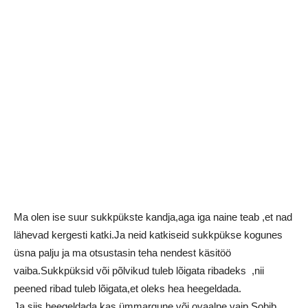
Ma olen ise suur sukkpükste kandja,aga iga naine teab ,et nad
lähevad kergesti katki.Ja neid katkiseid sukkpükse kogunes
üsna palju ja ma otsustasin teha nendest käsitöö
vaiba.Sukkpüksid või põlvikud tuleb lõigata ribadeks ,nii
peened ribad tuleb lõigata,et oleks hea heegeldada.
Ja siis heegeldada,kas ümmargune või ovaalne vaip.Sobib