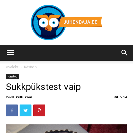
Juhendaja.ee
Avaleht
Käsitöö
Käsitöö
Sukkpükstest vaip
Poolt
kellukom
5094