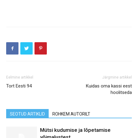
Eelmine artikkel
Järgmine artikkel
Tort Eesti 94
Kuidas oma kassi eest
hoolitseda
SEOTUD ARTIKLID
ROHKEM AUTORILT
Mütsi kudumise ja lõpetamise
võimalustest