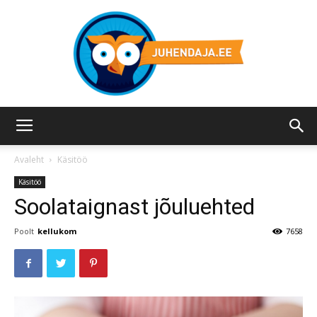
Juhendaja.ee
Avaleht
Käsitöö
Käsitöö
Soolataignast jõuluehted
Poolt
kellukom
7658