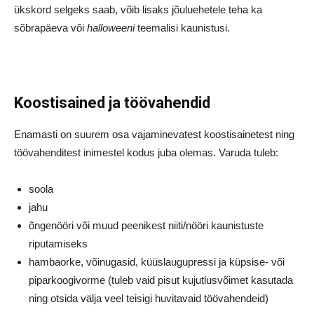
ükskord selgeks saab, võib lisaks jõuluehetele teha ka
sõbrapäeva või
halloweeni
teemalisi kaunistusi.
Koostisained ja töövahendid
Enamasti on suurem osa vajaminevatest koostisainetest ning
töövahenditest inimestel kodus juba olemas. Varuda tuleb:
soola
jahu
õngenööri või muud peenikest niiti/nööri kaunistuste
riputamiseks
hambaorke, võinugasid, küüslaugupressi ja küpsise- või
piparkoogivorme (tuleb vaid pisut kujutlusvõimet kasutada
ning otsida välja veel teisigi huvitavaid töövahendeid)