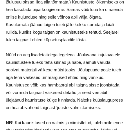
jõulupuu oksad liiga alla tõmmata.) Kaunistuste lõikamiseks on
hea kasutada piparkoogivorme. Samas võib luua ka omaenda
erilise kujunduse ning selle võinoa abil välja lõigata.
Kasutamata jäänud taigen tuleb jälle kokku suruda ja laiali
rullida, kuniks kogu taigen on kaunistusteks tehtud. Seejärel
tuleb taignast ehted küpsetusplaadile tõsta.
Nüüd on aeg lisadetailidega tegeleda. Jõuluvana kujutavatele
kaunistustele tuleks teha silmad ja habe, samuti varuda
sobivat materjali väikese mütsi jaoks. Jõulupuude peale tuleb
aga teha väikesed ümmargused ehted ning vanikud.
Kaunistused võib kas hambaorgi abil taigna sisse joonistada
või vormida taignast väikesed detailid ja need vee abil
ülejäänud kaunistuse külge kinnitada. Näiteks küüslaugupress
on hea abivahend taignast ‘juuste’ valmistamiseks.
NB!
Kui kaunistused on valmis ja viimistletud, tuleb neile enne