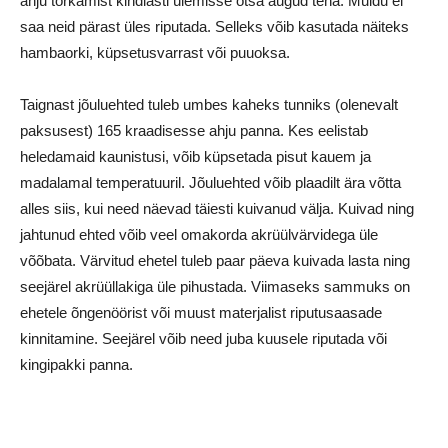
ahju torkamist kindlasti ülemisse otsa augud teha. Muidu ei
saa neid pärast üles riputada. Selleks võib kasutada näiteks
hambaorki, küpsetusvarrast või puuoksa.
Taignast jõuluehted tuleb umbes kaheks tunniks (olenevalt
paksusest) 165 kraadisesse ahju panna. Kes eelistab
heledamaid kaunistusi, võib küpsetada pisut kauem ja
madalamal temperatuuril. Jõuluehted võib plaadilt ära võtta
alles siis, kui need näevad täiesti kuivanud välja. Kuivad ning
jahtunud ehted võib veel omakorda akrüülvärvidega üle
võõbata. Värvitud ehetel tuleb paar päeva kuivada lasta ning
seejärel akrüüllakiga üle pihustada. Viimaseks sammuks on
ehetele õngenöörist või muust materjalist riputusaasade
kinnitamine. Seejärel võib need juba kuusele riputada või
kingipakki panna.