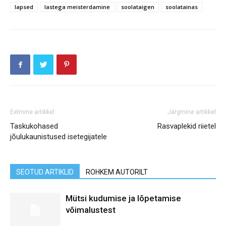
lapsed
lastega meisterdamine
soolataigen
soolatainas
Eelmine artikkel
Järgmine artikkel
Taskukohased
Rasvaplekid riietel
jõulukaunistused isetegijatele
SEOTUD ARTIKLID
ROHKEM AUTORILT
Mütsi kudumise ja lõpetamise
võimalustest