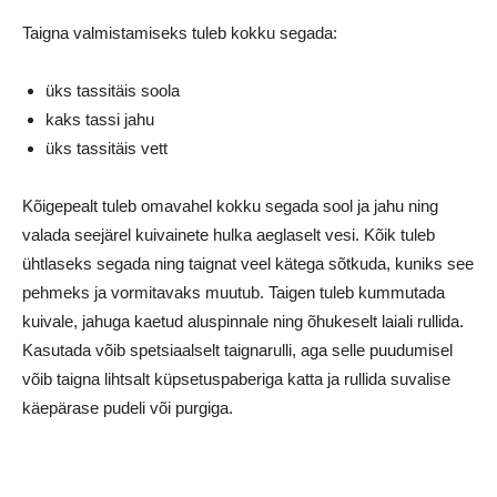
Taigna valmistamiseks tuleb kokku segada:
üks tassitäis soola
kaks tassi jahu
üks tassitäis vett
Kõigepealt tuleb omavahel kokku segada sool ja jahu ning
valada seejärel kuivainete hulka aeglaselt vesi. Kõik tuleb
ühtlaseks segada ning taignat veel kätega sõtkuda, kuniks see
pehmeks ja vormitavaks muutub. Taigen tuleb kummutada
kuivale, jahuga kaetud aluspinnale ning õhukeselt laiali rullida.
Kasutada võib spetsiaalselt taignarulli, aga selle puudumisel
võib taigna lihtsalt küpsetuspaberiga katta ja rullida suvalise
käepärase pudeli või purgiga.