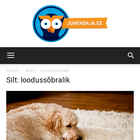
Juhendaja.ee
Avaleht
Sildid
Loodussõbralik
Silt: loodussõbralik