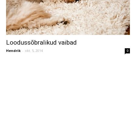
Loodussõbralikud vaibad
Hendrik
-
okt. 5, 2014
0