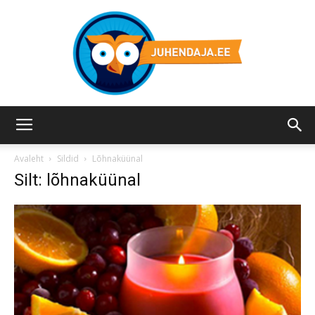
Juhendaja.ee
Avaleht
Sildid
Lõhnaküünal
Silt: lõhnaküünal