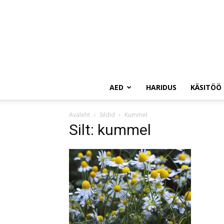
AED
HARIDUS
KÄSITÖÖ
Avaleht
Sildid
Kummel
Silt: kummel