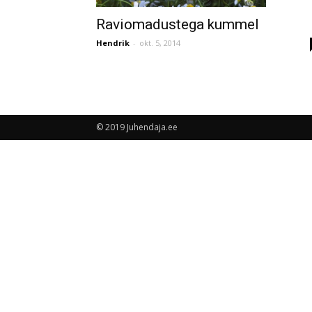
Raviomadustega kummel
Hendrik
-
okt. 5, 2014
© 2019 Juhendaja.ee