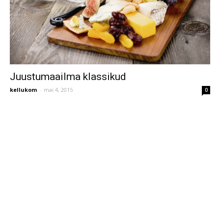
Juustumaailma klassikud
kellukom
-
mai 4, 2015
0