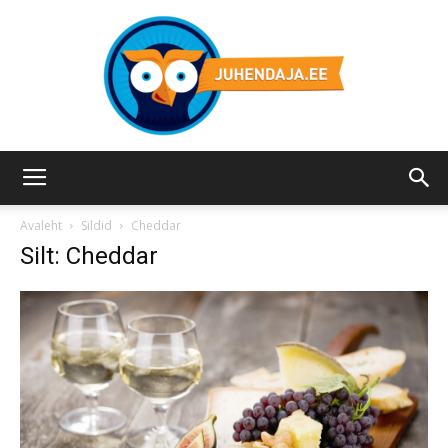
Juhendaja.ee
Avaleht
Sildid
Cheddar
Silt: Cheddar