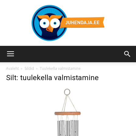
Juhendaja.ee
Avaleht
Sildid
Tuulekella valmistamine
Silt: tuulekella valmistamine