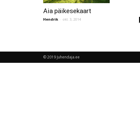
Aia päikesekaart
Hendrik
-
okt. 3, 2014
© 2019 Juhendaja.ee