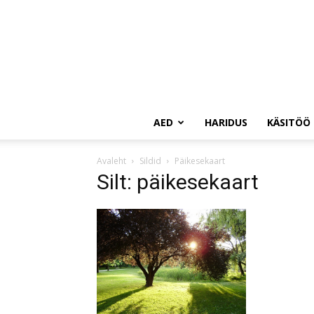
AED
HARIDUS
KÄSITÖÖ
Avaleht
Sildid
Päikesekaart
Silt: päikesekaart